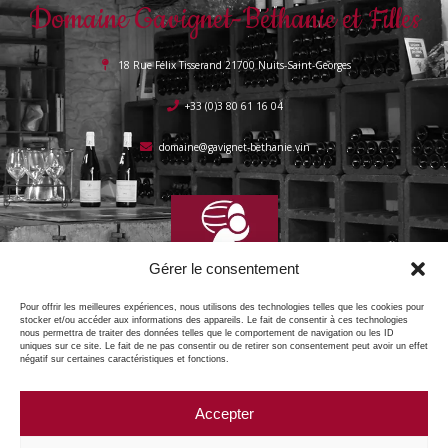
Domaine Gavignet-Béthanie et Filles
18 Rue Félix Tisserand 21700 Nuits-Saint-Georges
+33 (0)3 80 61 16 04
domaine@gavignet-bethanie.vin
Gérer le consentement
Pour offrir les meilleures expériences, nous utilisons des technologies telles que les cookies pour
stocker et/ou accéder aux informations des appareils. Le fait de consentir à ces technologies
nous permettra de traiter des données telles que le comportement de navigation ou les ID
uniques sur ce site. Le fait de ne pas consentir ou de retirer son consentement peut avoir un effet
négatif sur certaines caractéristiques et fonctions.
Accepter
Copyright © 2025 Domaine Gavignet Béthanie, tous droits réservés.