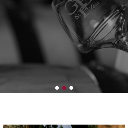
Des vins
au féminin assumé !