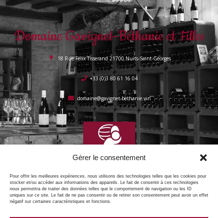
Domaine Gavignet-Béthanie et Filles
18 Rue Félix Tisserand 21700 Nuits-Saint-Georges
+33 (0)3 80 61 16 04
domaine@gavignet-bethanie.vin
Gérer le consentement
Pour offrir les meilleures expériences, nous utilisons des technologies telles que les cookies pour
stocker et/ou accéder aux informations des appareils. Le fait de consentir à ces technologies
nous permettra de traiter des données telles que le comportement de navigation ou les ID
uniques sur ce site. Le fait de ne pas consentir ou de retirer son consentement peut avoir un effet
négatif sur certaines caractéristiques et fonctions.