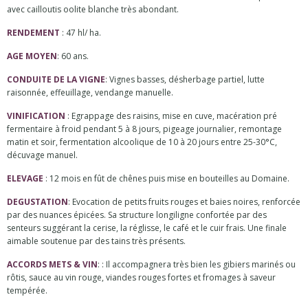
avec cailloutis oolite blanche très abondant.
RENDEMENT
: 47 hl/ ha.
AGE MOYEN
: 60 ans.
CONDUITE DE LA VIGNE
: Vignes basses, désherbage partiel, lutte
raisonnée, effeuillage, vendange manuelle.
VINIFICATION
: Egrappage des raisins, mise en cuve, macération pré
fermentaire à froid pendant 5 à 8 jours, pigeage journalier, remontage
matin et soir, fermentation alcoolique de 10 à 20 jours entre 25-30°C,
décuvage manuel.
ELEVAGE
: 12 mois en fût de chênes puis mise en bouteilles au Domaine.
DEGUSTATION
: Evocation de petits fruits rouges et baies noires, renforcée
par des nuances épicées. Sa structure longiligne confortée par des
senteurs suggérant la cerise, la réglisse, le café et le cuir frais. Une finale
aimable soutenue par des tains très présents.
ACCORDS METS & VIN
: : Il accompagnera très bien les gibiers marinés ou
rôtis, sauce au vin rouge, viandes rouges fortes et fromages à saveur
tempérée.