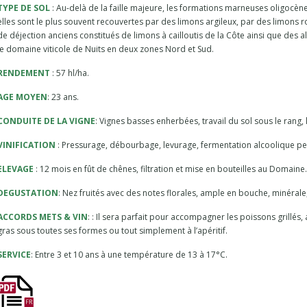
TYPE DE SOL
: Au-delà de la faille majeure, les formations marneuses oligocèn
elles sont le plus souvent recouvertes par des limons argileux, par des limons r
de déjection anciens constitués de limons à cailloutis de la Côte ainsi que des all
le domaine viticole de Nuits en deux zones Nord et Sud.
RENDEMENT
: 57 hl/ha.
AGE MOYEN
: 23 ans.
CONDUITE DE LA VIGNE
: Vignes basses enherbées, travail du sol sous le rang,
VINIFICATION
: Pressurage, débourbage, levurage, fermentation alcoolique pen
ELEVAGE
: 12 mois en fût de chênes, filtration et mise en bouteilles au Domaine.
DEGUSTATION
: Nez fruités avec des notes florales, ample en bouche, minéral
ACCORDS METS & VIN
: : Il sera parfait pour accompagner les poissons grillés, a
gras sous toutes ses formes ou tout simplement à l’apéritif.
SERVICE
: Entre 3 et 10 ans à une température de 13 à 17°C.