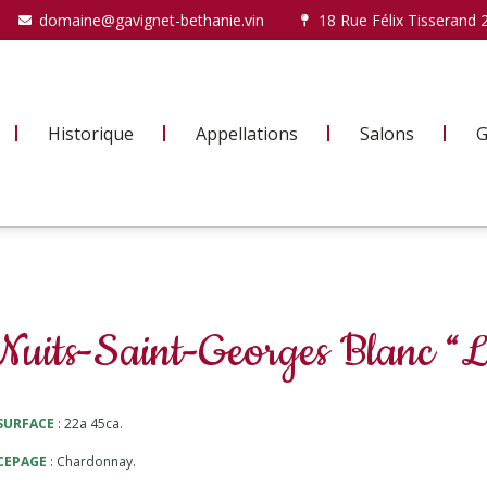
domaine@gavignet-bethanie.vin
18 Rue Félix Tisserand 
Historique
Appellations
Salons
G
Nuits-Saint-Georges Blanc “L
SURFACE
: 22a 45ca.
CEPAGE
: Chardonnay.