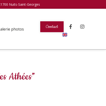
21700 Nuits-Saint-Georges
Contact
alerie photos
es Athées”